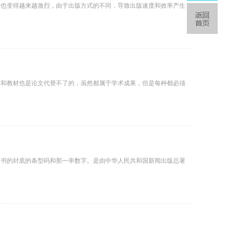
争也变得越来越激烈，由于出版方式的不同，导致出版速度和效率产生
作和教材也是论文代替不了的，虽然都属于学术成果，但是每种都必须
是书的封底的条型码和那一串数字。是由中华人民共和国新闻出版总署