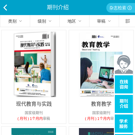
期刊介绍
杂志检索
<
类别
级别
地区
审稿
现代教育与实践
教育教学
国家级期刊
国家级期刊
( 月刊 )
1个月内
审稿
( 月刊 )
1个月内
审稿