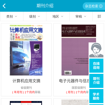
期刊介绍
杂志检索
<
类别
级别
地区
审稿
计算机应用文摘
电子元器件与信息技术
省级期刊
国家级期刊
( 半月刊 )
1个月内
审稿
( 月刊 )
1个月内
审稿