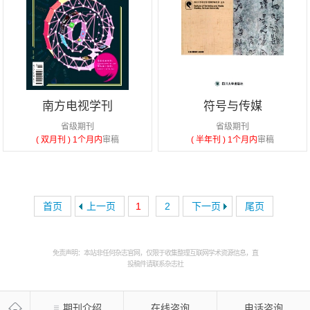
南方电视学刊
符号与传媒
省级期刊
省级期刊
( 双月刊 )
1个月内
审稿
( 半年刊 )
1个月内
审稿
首页
上一页
1
2
下一页
尾页
免责声明：本站非任何杂志官网，仅限于收集整理互联网学术资源信息，直
投稿件请联系杂志社
期刊介绍
在线咨询
电话咨询