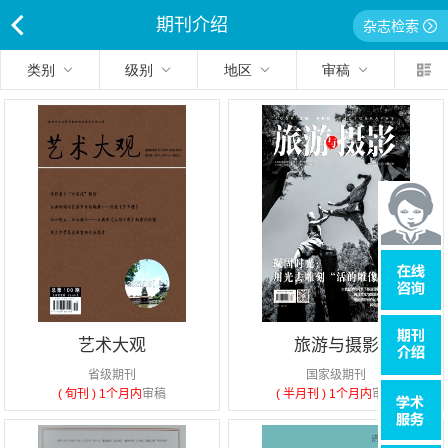
期刊介绍
杂志检索
<
类别
级别
地区
审稿
艺术大观
旅游与摄影
省级期刊
国家级期刊
( 旬刊 )
1个月内
审稿
( 半月刊 )
1个月内
审稿